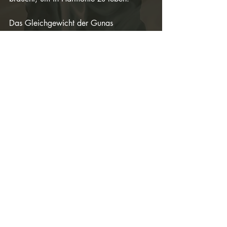
Das Gleichgewicht der Gunas
Sattva, Rajas und Tamas – sie sind 
ständig in dir am Werk. In jedem 
Moment verändert sich ihre 
Zusammensetzung, und jede 
Veränderung bringt eine andere 
Erfahrung mit sich. Yoga – in seiner 
wahren Essenz – ist der Prozess, dieses 
innere Gleichgewicht zu meistern. Es 
geht nicht darum, eine dieser Qualitäten 
auszuschalten, sondern sie in einer 
Weise zu nutzen, die deinem inneren 
Wachstum dient.
Wenn du erkennst, wie die Gunas 
wirken, kannst du den Fluss deines 
Lebens bewusst gestalten. Du wirst nicht 