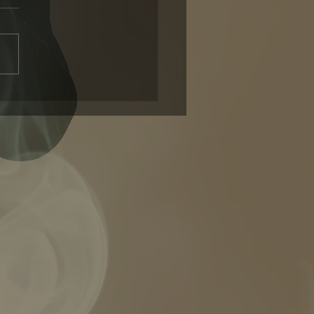
Erwartungen lauter sind
meine eigene Stimme