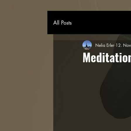
All Posts
Nelia Erler
12. Nov
Meditatio