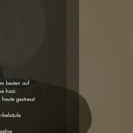
am besten auf 
he hast.
heute gestresst 
rbelsäule 
zelne 