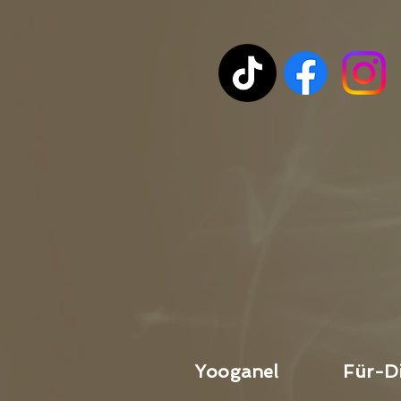
Yooganel
Für-D