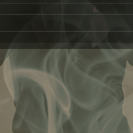
Transzendenz: Von
Wenn 
Domestizierung zu
als 
Transformation🪐