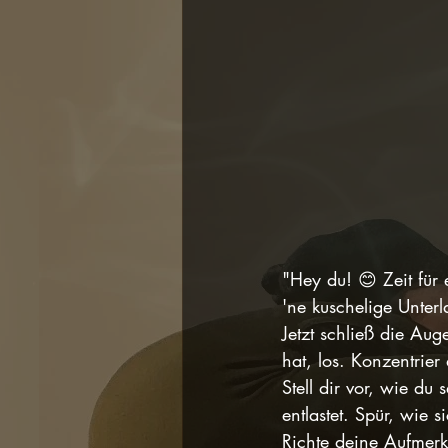
"Hey du! 😊 Zeit für 
'ne kuschelige Unter
Jetzt schließ die Aug
hat, los. Konzentrie
Stell dir vor, wie du
entlastet. Spür, wie s
Richte deine Aufmerks