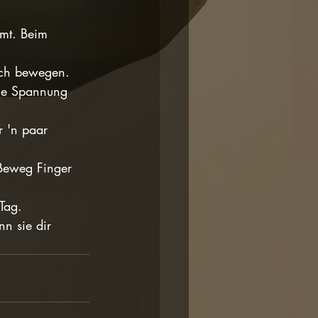
ömt. Beim 
isch bewegen.
die Spannung 
r 'n paar 
 Beweg Finger 
Tag.
nn sie dir 