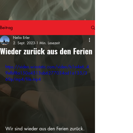
Beitrag
Nelia Erler
2. Sept. 2023
1 Min. Lesezeit
Wieder zurück aus den Ferien
https://video.wixstatic.com/video/b1a4e6_4
9efbf8a150a4513ab6277034ad1a135/3
60p/mp4/file.mp4
Wir sind wieder aus den Ferien zurück. 