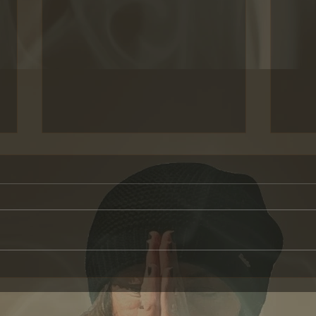
Transzendenz: Von
Wenn 
Domestizierung zu
als 
Transformation🪐