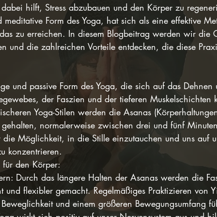
 dabei hilft, Stress abzubauen und den Körper zu regeneri
 meditative Form des Yoga, hat sich als eine effektive Me
das zu erreichen. In diesem Blogbeitrag werden wir die
n und die zahlreichen Vorteile entdecken, die diese Praxi
hige und passive Form des Yoga, die sich auf das Dehnen 
gewebes, der Faszien und der tieferen Muskelschichten ko
scheren Yoga-Stilen werden die Asanas (Körperhaltungen
t gehalten, normalerweise zwischen drei und fünf Minut
 die Möglichkeit, in die Stille einzutauchen und uns auf 
u konzentrieren.
 für den Körper:
essern: Durch das längere Halten der Asanas werden die Fa
t und flexibler gemacht. Regelmäßiges Praktizieren von 
en Beweglichkeit und einem größeren Bewegungsumfang fü
oga wirkt sich positiv auf unser Nervensystem aus und hil