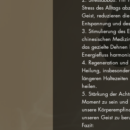
Stress des Alltags 
Geist, reduzieren di
Entspannung und des
3. Stimulierung des E
chinesischen Medizin
das gezielte Dehnen 
Energiefluss harmoni
4. Regeneration und 
Heilung, insbesondere
längeren Haltezeiten 
heilen.
5. Stärkung der Achts
Moment zu sein und u
unsere Körperempfind
unseren Geist zu ber
Fazit: