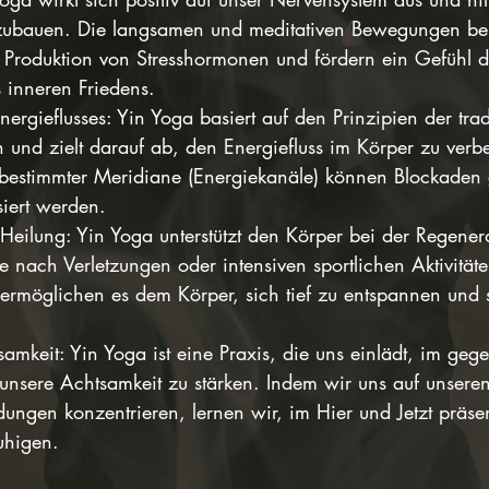
abzubauen. Die langsamen und meditativen Bewegungen be
e Produktion von Stresshormonen und fördern ein Gefühl d
 inneren Friedens.
nergieflusses: Yin Yoga basiert auf den Prinzipien der trad
 und zielt darauf ab, den Energiefluss im Körper zu verb
bestimmter Meridiane (Energiekanäle) können Blockaden 
siert werden.
Heilung: Yin Yoga unterstützt den Körper bei der Regener
 nach Verletzungen oder intensiven sportlichen Aktivitäte
ermöglichen es dem Körper, sich tief zu entspannen und s
amkeit: Yin Yoga ist eine Praxis, die uns einlädt, im geg
nsere Achtsamkeit zu stärken. Indem wir uns auf unsere
ungen konzentrieren, lernen wir, im Hier und Jetzt präse
uhigen.