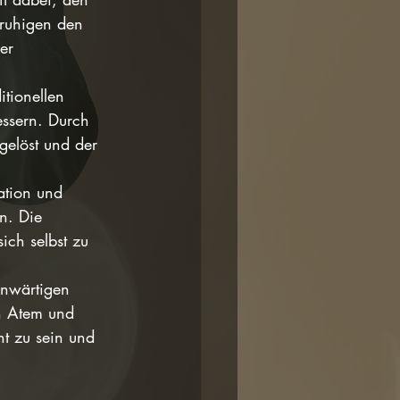
ruhigen den 
er 
itionellen 
essern. Durch 
gelöst und der 
ation und 
n. Die 
ich selbst zu 
enwärtigen 
n Atem und 
nt zu sein und 