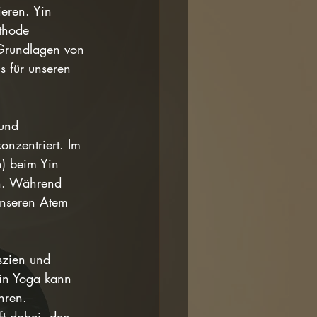
eren. Yin 
thode 
 Grundlagen von 
s für unseren 
und 
nzentriert. Im 
) beim Yin 
en. Während 
unseren Atem 
szien und 
Yin Yoga kann 
hren.
ft dabei, den 