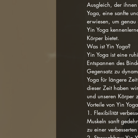
Ausgleich, der ihnen
Yoga, eine sanfte und
erwiesen, um genau 
Yin Yoga kennenlerne
Körper bietet.
Was ist Yin Yoga?
Yin Yoga ist eine ru
Entspannen des Binde
Gegensatz zu dynami
Yoga für längere Zei
dieser Zeit haben wir
und unseren Körper z
Vorteile von Yin Yoga
1. Flexibilität verb
Muskeln sanft gedehn
zu einer verbessert
2. Stressabbau: Yin Y