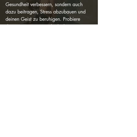
Gesundheit verbessern, sondern auch 
dazu beitragen, Stress abzubauen und 
deinen Geist zu beruhigen. Probiere 
diese Asanas aus, und gib deinem 
Rücken die Aufmerksamkeit, die er 
verdient. Deine Wirbelsäule wird es dir 
danken.
Bleib gesund und entspannt! Wir sehen 
uns nächste Woche im Kurs
Namaste
Nelia
Aktuelle Beiträge
Alle ansehen