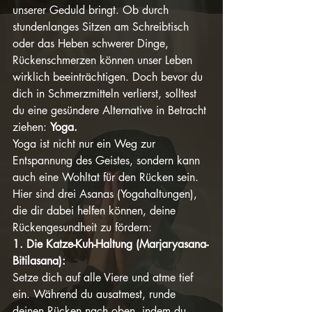
unserer Geduld bringt. Ob durch 
stundenlanges Sitzen am Schreibtisch 
oder das Heben schwerer Dinge, 
Rückenschmerzen können unser Leben 
wirklich beeinträchtigen. Doch bevor du 
dich in Schmerzmitteln verlierst, solltest 
du eine gesündere Alternative in Betracht 
ziehen: 
Yoga.
Yoga ist nicht nur ein Weg zur 
Entspannung des Geistes, sondern kann 
auch eine Wohltat für den Rücken sein. 
Hier sind drei Asanas (Yogahaltungen), 
die dir dabei helfen können, deine 
Rückengesundheit zu fördern:
1. Die Katze-Kuh-Haltung (Marjaryasana-
Bitilasana):
Setze dich auf alle Viere und atme tief 
ein. Während du ausatmest, runde 
deinen Rücken nach oben, indem du 