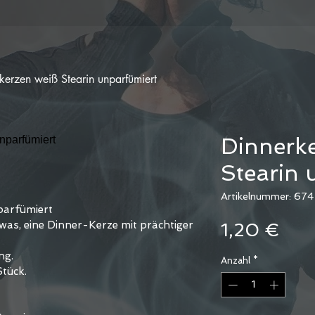
kerzen weiß Stearin unparfümiert
Dinnerke
Stearin 
Artikelnummer: 674
parfümiert
was, eine Dinner-Kerze mit prächtiger 
Prei
1,20 €
ng.
Anzahl
*
Stück.