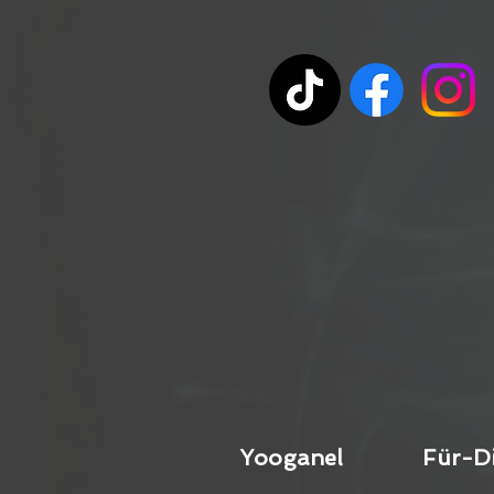
Yooganel
Für-D