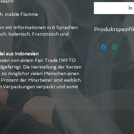
Stearin
In
h, stabile Flamme
 mit Informationen in 6 Sprachen: 
Produktspezifi
ch, Italienisch, Französisch und 
Artikel      674
EAN           8718
Rohstoff        P
el aus Indonesien
Brennstunden      
esien von einem Fair Trade (WFTO 
Maße cm       21x2.
gefertigt. Die Herstellung der Kerzen 
Gesamtgewicht gr 
 so möglichst vielen Menschen einen 
Farbe         Weiss
 Prozent der Mitarbeiter sind weiblich. 
en Verpackungen verpackt und somit 