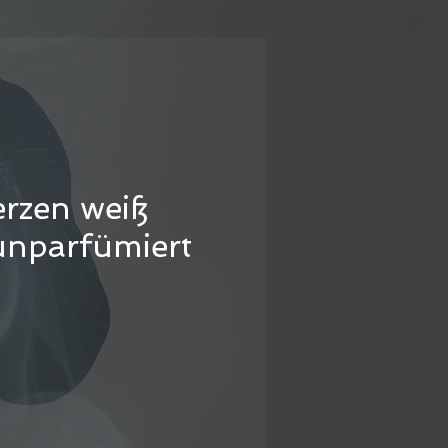
rzen weiß
unparfümiert
s