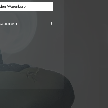
 den Warenkorb
kationen
657460550
almkernwachs
  ±8-9
2
    2083