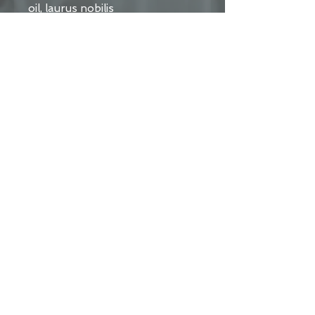
oil, laurus nobilis 
oil*,cinnamomum zeylanicum 
oil*, centauriumerythraea 
extract*, carpinus betulus 
extract*, quercus robur 
extract*, rosa canina 
extract*,olea europaea extract*, 
limonene, linalol, citronellol, 
geraniol, citral, benzyl 
salicylate,coumarin, cinnamal, 
eugenol.
* Ingredients from organic 
farming; ** Processed from 
organic ingredients.
^^ Haftungsausschluss: Dieses 
Produkt ersetzt bei 
gesundheitlichen Beschwerden
nicht die Behandlung durch 
einen qualifizierten Arzt oder 