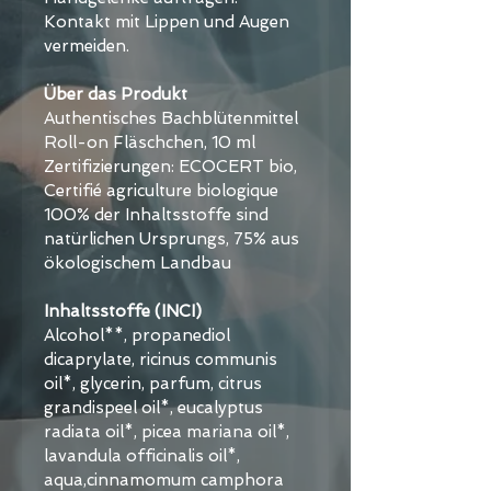
Kontakt mit Lippen und Augen 
vermeiden.
Über das Produkt
Authentisches Bachblütenmittel
Roll-on Fläschchen, 10 ml
Zertifizierungen: ECOCERT bio, 
Certifié agriculture biologique
100% der Inhaltsstoffe sind 
natürlichen Ursprungs, 75% aus 
ökologischem Landbau
Inhaltsstoffe (INCI)
Alcohol**, propanediol 
dicaprylate, ricinus communis 
oil*, glycerin, parfum, citrus 
grandispeel oil*, eucalyptus 
radiata oil*, picea mariana oil*, 
lavandula officinalis oil*, 
aqua,cinnamomum camphora 