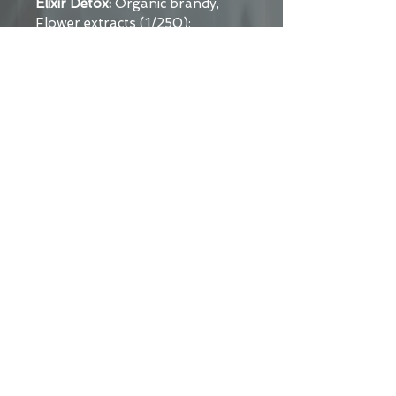
Elixir Detox: 
Organic brandy, 
Flower extracts (1/250): 
Agrimonia Eupatoria, Aqua 
Petra, Ulmus Procera, Olea 
Europaea, Malus Sylvestris, 
Verbena Officinalis.
Ätherisches Öl Synergie 
Reinigung: 
Lavandula burnati 
oil, citrus aurantium dulcis oil, 
Citrus aurantium bergamia oil, 
Lavandula angustifolia oil, 
Pogostemon cablin oil, Salvia 
sclarea oil, limonene*, linalol*, 
geraniol*, citral*, farnesol*, 
coumarin*.
*Naturally present in essential 
oils
Produktspezifikation