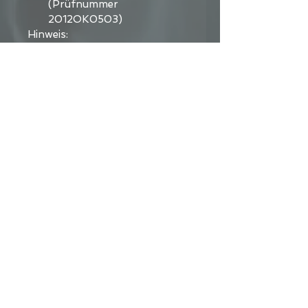
(Prüfnummer 
2012OK0503)
Hinweis:
Bei den Yogamatten der EcoPro 
Serie verzichten wir auf die 
sonst üblichen Zusätze von 
Chemikalien, die die statische 
Aufladung reduzieren. Dadurch 
kann es zu Beginn zu einer 
vermehrten Staubanlagerung 
auf der Matte kommen. Dieses 
Phänomen lässt mit der Zeit 
nach.
Wir erhalten zudem gelegentlich 
Rückmeldungen von Kunden, 
die beanstanden, dass die 
Oberfläche der EcoPro Matte 
nicht ausreichend 
widerstandsfähig gegen Abrieb 
ist und Gebrauchsspuren 
aufweist. Durch mechanische 