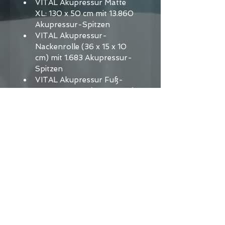
VITAL Akupressur Matte 
XL: 130 x 50 cm mit 13.860 
Akupressur-Spitzen
VITAL Akupressur-
Nackenrolle (36 x 15 x 10 
cm) mit 1.683 Akupressur-
Spitzen
VITAL Akupressur Fuß-
Matte "SOFT" (35 x 35 cm)
Inklusive praktischer 
Tragetasche aus Nylon
Akupressurmatte Anwendung:
Trag am besten ein dünnes 
Shirt und leg dich langsam mit 
dem Rücken auf die 
Akupressurmatte. Lege deinen 
Kopf sanft auf das 
Akupressurkissen. Atme tief und 
ruhig ein. Die ersten 3 - 5 
Minuten können etwas 
schmerzhaft sein. Versuch den 