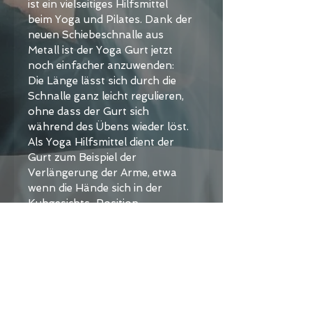
ist ein vielseitiges Hilfsmittel 
beim Yoga und Pilates. Dank der 
neuen Schiebeschnalle aus 
Metall ist der Yoga Gurt jetzt 
noch einfacher anzuwenden: 
Die Länge lässt sich durch die 
Schnalle ganz leicht regulieren, 
ohne dass der Gurt sich 
während des Übens wieder löst.
Als Yoga Hilfsmittel dient der 
Gurt zum Beispiel der 
Verlängerung der Arme, etwa 
wenn die Hände sich in der 
Kuhgesichts-Position 
(Gomukhasana) nicht 
berühren. Außerdem können 
mit dem Yogagurt auch 
anspruchsvollere Yoga-
Haltungen sicher geübt werden. 
So ermöglicht er auch 
Anfängern den sicheren 