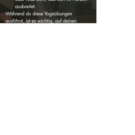
ausbreitet.
Während du diese Yogaübungen 
ausführst, ist es wichtig, auf deinen 
Körper zu hören und achtsam zu sein. 
Atme während der Übungen ruhig und 
bewusst. Die regelmäßige Praxis dieser 
Asanas und Atemtechniken kann dazu 
beitragen, das Herzchakra zu aktivieren 
und das Gefühl von Liebe, Mitgefühl und 
Verbundenheit zu fördern. Denke daran, 
dass Yoga nicht nur körperliche Übungen 
umfasst, sondern eine ganzheitliche 
Praxis ist, die Körper, Geist und Seele in 
Einklang bringt und unsere innere 
Heilung und spirituelle Entwicklung 
unterstützt.