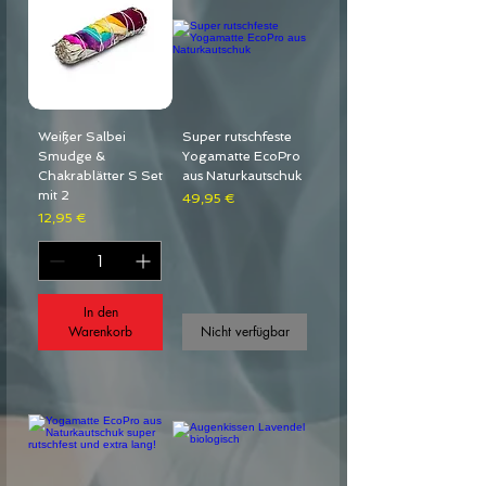
Weißer Salbei
Super rutschfeste
Smudge &
Yogamatte EcoPro
Chakrablätter S Set
aus Naturkautschuk
mit 2
Preis
49,95 €
Preis
12,95 €
In den
Warenkorb
Nicht verfügbar