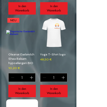
In den
In den
Warenkorb
Warenkorb
NEU
Oleanat Eselsmilch
Yoga T-Shirt logo
Shea Balsam
Preis
48,50 €
hypoallergen BIO
Preis
10,20 €
In den
In den
Warenkorb
Warenkorb