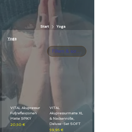
Start
Yoga
Yoga
Filtern & sortieren
VITAL Akupressur
VITAL
Fußreflexzonen
Akupressurmatte XL
Matte SPIKY
& Nackenrolle,
Deluxe-Set SOFT
Preis
20,50 €
Preis
59,95 €