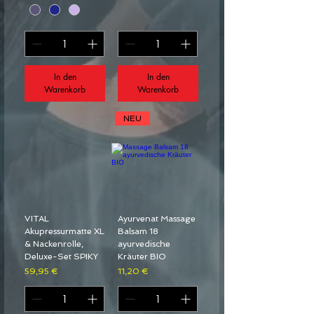
In den
In den
Warenkorb
Warenkorb
NEU
VITAL
Ayurvenat Massage
Akupressurmatte XL
Balsam 18
& Nackenrolle,
ayurvedische
Deluxe-Set SPIKY
Kräuter BIO
Preis
Preis
59,95 €
11,20 €