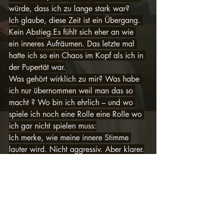
würde, dass ich zu lange stark war?
Ich glaube, diese Zeit ist ein Übergang. 
Kein 
Abstieg.Es
 fühlt sich eher an wie 
ein inneres Aufräumen. Das letzte mal 
hatte ich so ein Chaos im Kopf als ich in 
der Pupertät war.
Was gehört wirklich zu mir? Was habe 
ich nur übernommen weil man das so 
macht ? Wo bin ich ehrlich – und wo 
spiele ich noch eine Rolle eine Rolle wo 
ich gar nicht spielen muss:
Ich merke, wie meine innere Stimme 
lauter wird. Nicht aggressiv. Aber klarer.
Sie sagt: Ich bin müde – also brauche 
ich Ruhe. Ich bin traurig – also brauche 
ich Mitgefühl. Ich bin wütend – also 
stimmt etwas nicht und ich lass es raus.
Nicht Bewertend. Nicht Etiketierend. 