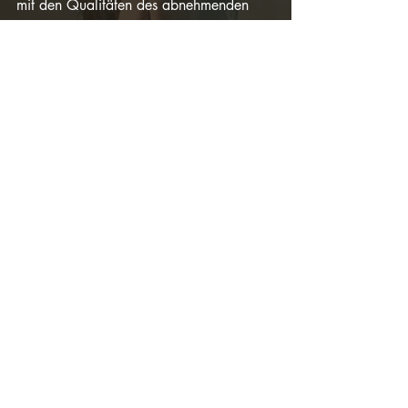
mit den Qualitäten des abnehmenden 
Mondes, um nicht nur unseren Körper zu 
stärken, sondern auch unseren Geist zu 
klären. Lasst uns gemeinsam diese Zeit 
der Befreiung und Reflexion genießen, 
während wir uns auf den Zyklus des 
abnehmenden Mondes einlassen.
Namaste eure Nelia
Aktuelle Beiträge
Alle ansehen