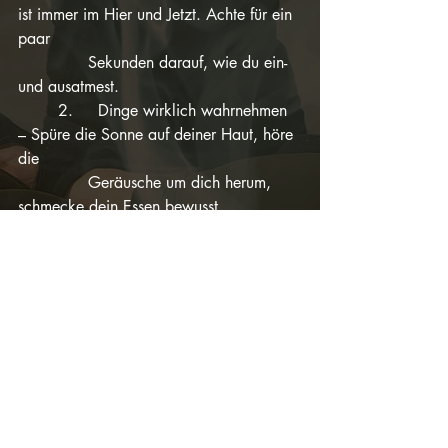
ist immer im Hier und Jetzt. Achte für ein 
paar 
              Sekunden darauf, wie du ein- 
und ausatmest.
	2.	Dinge wirklich wahrnehmen 
– Spüre die Sonne auf deiner Haut, höre 
die 
              Geräusche um dich herum, 
schmecke dein Essen bewusst.
	3.	Gedanken beobachten – 
Wenn du merkst, dass du dich in Sorgen 
oder 
              Erinnerungen verlierst, frage 
dich: Ist das gerade real? Oder ist es nur 
mein 
              Verstand, der mich woanders 
hinzieht?
	4.	Dankbarkeit praktizieren – 
Erkenne, was in diesem Moment gut ist. 